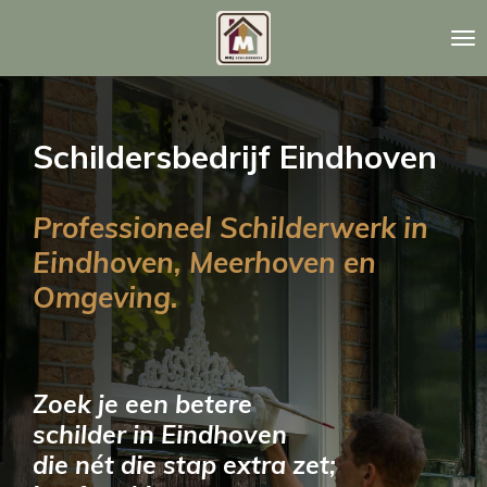
Ga
direct
naar
de
hoofdinhoud
Schildersbedrijf Eindhoven
Professioneel Schilderwerk in
Eindhoven, Meerhoven en
Omgeving.
Zoek je een betere
schilder in Eindhoven
die nét die stap extra zet;