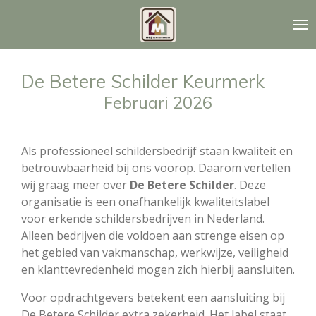
Ga
direct
naar
de
De Betere Schilder Keurmerk
hoofdinhoud
Februari 2026
Als professioneel schildersbedrijf staan kwaliteit en
betrouwbaarheid bij ons voorop. Daarom vertellen
wij graag meer over
De Betere Schilder
. Deze
organisatie is een onafhankelijk kwaliteitslabel
voor erkende schildersbedrijven in Nederland.
Alleen bedrijven die voldoen aan strenge eisen op
het gebied van vakmanschap, werkwijze, veiligheid
en klanttevredenheid mogen zich hierbij aansluiten.
Voor opdrachtgevers betekent een aansluiting bij
De Betere Schilder extra zekerheid. Het label staat